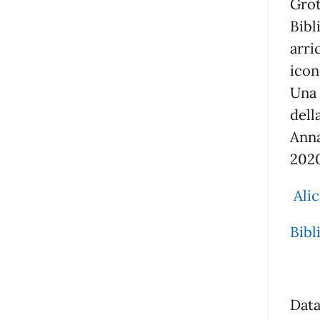
Grot
Bibl
arri
icon
Una 
dell
Anna
202
Alic
Bibl
Data