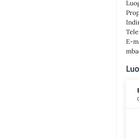
Luog
Prop
Indi
Tele
E-ma
mbac
Lu