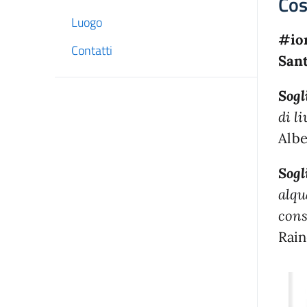
Cos
Luogo
#ior
Contatti
Sant
Sogl
di li
Albe
Sogl
alqu
cons
Rain