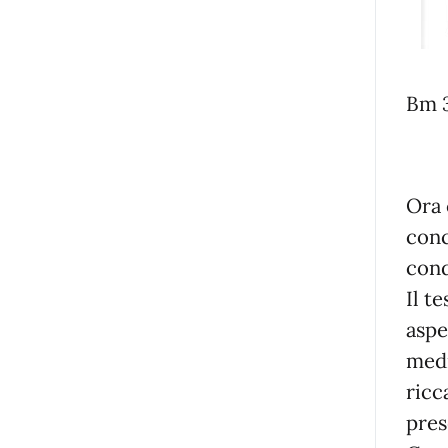
Bm 3
Ora 
conc
cond
Il t
aspe
medi
ricc
pres